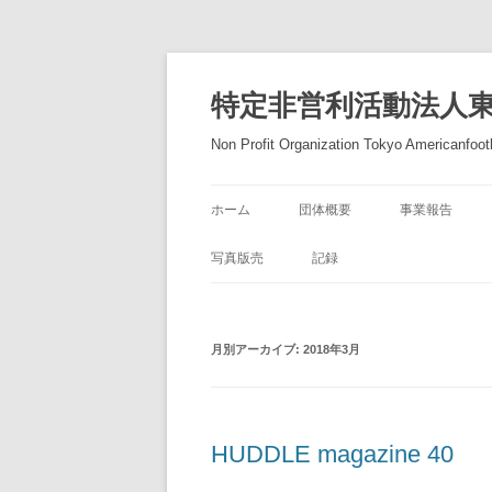
コ
ン
テ
特定非営利活動法人
ン
ツ
へ
Non Profit Organization Tokyo Americanfootb
ス
キ
ッ
プ
ホーム
団体概要
事業報告
写真版売
記録
月別アーカイブ:
2018年3月
HUDDLE magazine 40