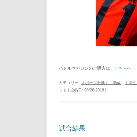
ハドルマガジンのご購入は、
こちら
へ
カテゴリー:
スポーツ振興くじ助成
、
中学生
フト
| 投稿日:
03/28/2018
|
試合結果