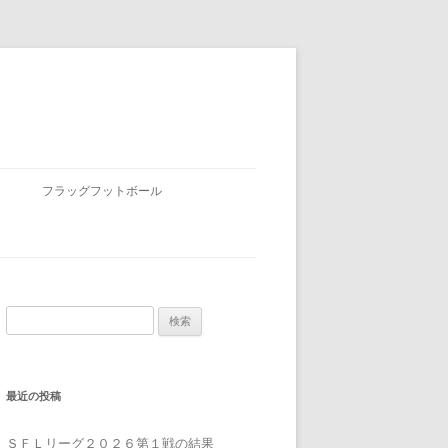
フラッグフットボール
検
索:
最近の投稿
ＳＦＬリーグ２０２６第１戦の結果