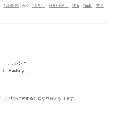
、
活動報告
| タグ:
#中学生
、
FOOTBALL
、
U15
、
Youth
、
アメ
ラッシング
（ Rushing ）
、想定した状況に対する公式な見解となります。