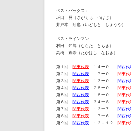
ベストバックス：
坂口 翼（さがくち つばさ）
井戸本 翔也（いどもと しょうや）
ベストラインマン：
村田 知輝（むらた ともき）
高橋 直希（たかはし なおき）
第１回
関東代表
１４ー０
関西代
第２回
関西代表
７ー０
関東代
第３回
関東代表
１３ー０
関西代
第４回
関西代表
２８ー０
関東代
第５回
関西代表
１８ー０
関東代
第６回
関西代表
３４ー８
関東代
第７回
関東代表
１３ー７
関西代
第８回
関東代表
７ー６
関西代
第９回
関西代表
１３－１２
関東代