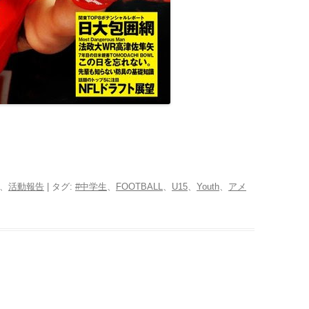
、
活動報告
| タグ:
#中学生
、
FOOTBALL
、
U15
、
Youth
、
アメ