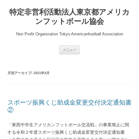
コ
ン
特定非営利活動法人東京都アメリカ
テ
ン
ツ
ンフットボール協会
へ
ス
キ
Non Profit Organization Tokyo Americanfootball Association
ッ
プ
メニュー
月別アーカイブ:
2021年4月
スポーツ振興くじ助成金変更交付決定通知書
②
「東西中学生アメリカンフットボール交流戦」の事業廃止に関
する令和２年度スポーツ振興くじ助成金変更交付決定通知書