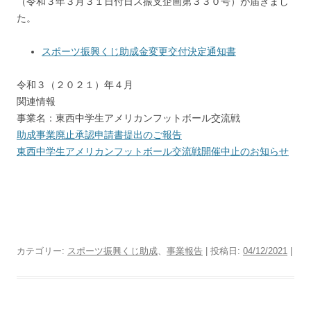
（令和３年３月３１日付日ス振支企画第３３０号）が届きまし
た。
スポーツ振興くじ助成金変更交付決定通知書
令和３（２０２１）年４月
関連情報
事業名：東西中学生アメリカンフットボール交流戦
助成事業廃止承認申請書提出のご報告
東西中学生アメリカンフットボール交流戦開催中止のお知らせ
カテゴリー:
スポーツ振興くじ助成
、
事業報告
| 投稿日:
04/12/2021
|