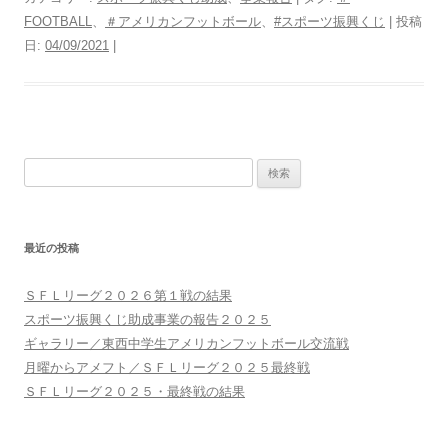
FOOTBALL
、
＃アメリカンフットボール
、
#スポーツ振興くじ
| 投稿
日:
04/09/2021
|
検
索:
最近の投稿
ＳＦＬリーグ２０２６第１戦の結果
スポーツ振興くじ助成事業の報告２０２５
ギャラリー／東西中学生アメリカンフットボール交流戦
月曜からアメフト／ＳＦＬリーグ２０２５最終戦
ＳＦＬリーグ２０２５・最終戦の結果