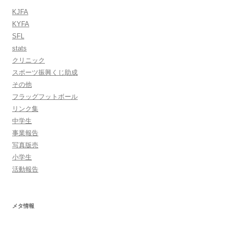
KJFA
KYFA
SFL
stats
クリニック
スポーツ振興くじ助成
その他
フラッグフットボール
リンク集
中学生
事業報告
写真版売
小学生
活動報告
メタ情報