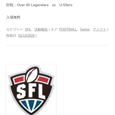
対戦：Over 40 Legendars vs U-59ers
入場無料
カテゴリー:
SFL
、
活動報告
| タグ:
FOOTBALL
、
Seinor
、
アメフト
|
投稿日:
01/13/2026
|