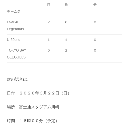
勝
負
分
チーム名
Over 40
２
０
０
Legendars
U-59ers
１
１
０
TOKYO BAY
０
２
０
GEEGULLS
次の試合は、
日付：２０２６年３月２２日（日）
場所：富士通スタジアム川崎
時間：１６時００分（予定）