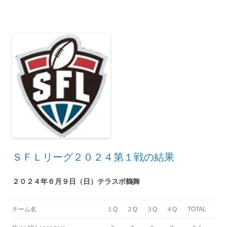
ＳＦＬリーグ２０２４第１戦の結果
２０２４年６月９日（日）テラスポ鶴舞
チーム名
１Q
２Q
３Q
４Q
TOTAL