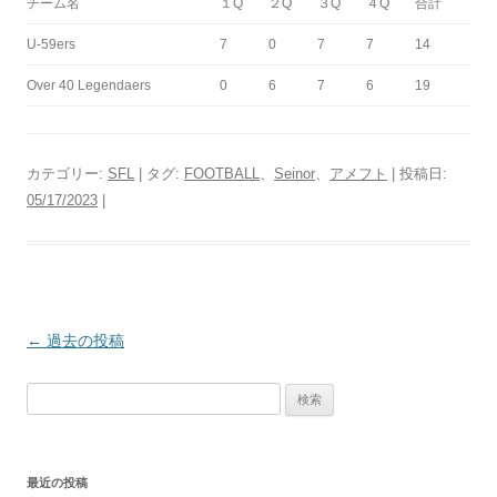
チーム名
１Q
２Q
３Q
４Q
合計
U-59ers
7
0
7
7
14
Over 40 Legendaers
0
6
7
6
19
カテゴリー:
SFL
| タグ:
FOOTBALL
、
Seinor
、
アメフト
| 投稿日:
05/17/2023
|
投
←
過去の投稿
稿
検
ナ
索:
ビ
ゲ
最近の投稿
ー