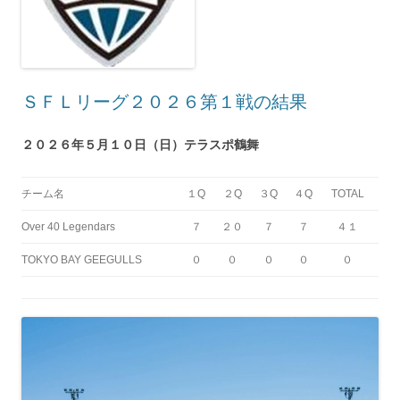
ＳＦＬリーグ２０２６第１戦の結果
２０２６年５月１０日（日）テラスポ鶴舞
チーム名
１Q
２Q
３Q
４Q
TOTAL
Over 40 Legendars
７
２０
７
７
４１
TOKYO BAY GEEGULLS
０
０
０
０
０