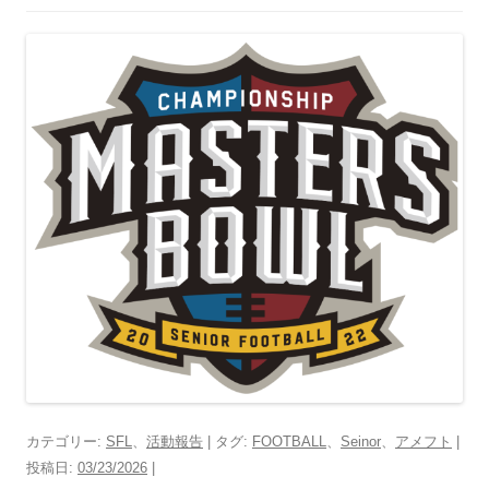
カテゴリー:
SFL
、
活動報告
| タグ:
FOOTBALL
、
Seinor
、
アメフト
|
投稿日:
03/23/2026
|