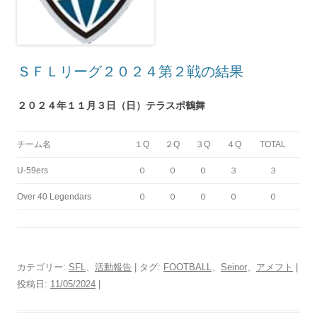
ＳＦＬリーグ２０２４第２戦の結果
２０２４年１１月３日（日）テラスポ鶴舞
チーム名
１Q
２Q
３Q
４Q
TOTAL
U-59ers
０
０
０
３
３
Over 40 Legendars
０
０
０
０
０
カテゴリー:
SFL
、
活動報告
| タグ:
FOOTBALL
、
Seinor
、
アメフト
|
投稿日:
11/05/2024
|