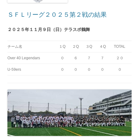
ＳＦＬリーグ２０２５第２戦の結果
２０２５年１１月９日（日）テラスポ鶴舞
チーム名
１Q
２Q
３Q
４Q
TOTAL
Over 40 Legendars
０
６
７
７
２０
U-59ers
０
０
０
０
０