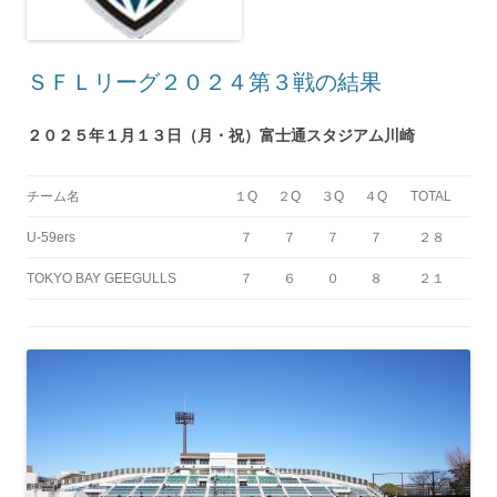
ＳＦＬリーグ２０２４第３戦の結果
２０２５年１月１３日（月・祝）富士通スタジアム川崎
チーム名
１Q
２Q
３Q
４Q
TOTAL
U-59ers
７
７
７
７
２８
TOKYO BAY GEEGULLS
７
６
０
８
２１