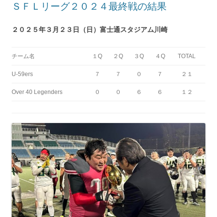
ＳＦＬリーグ２０２４最終戦の結果
２０２５年３月２３日（日）富士通スタジアム川崎
チーム名
１Q
２Q
３Q
４Q
TOTAL
U-59ers
７
７
０
７
２１
Over 40 Legenders
０
０
６
６
１２