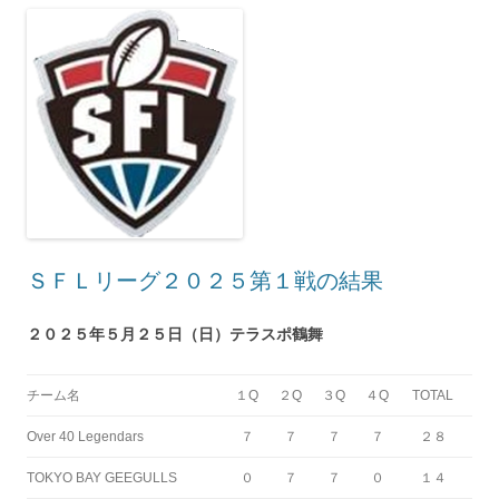
ＳＦＬリーグ２０２５第１戦の結果
２０２５年５月２５日（日）テラスポ鶴舞
チーム名
１Q
２Q
３Q
４Q
TOTAL
Over 40 Legendars
７
７
７
７
２８
TOKYO BAY GEEGULLS
０
７
７
０
１４