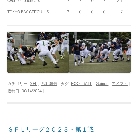
Over 40 Legendars
７
７
０
７
２１
TOKYO BAY GEEGULLS
7
０
０
０
７
カテゴリー:
SFL
、
活動報告
| タグ:
FOOTBALL
、
Seinor
、
アメフト
|
投稿日:
06/14/2024
|
ＳＦＬリーグ２０２３・第１戦