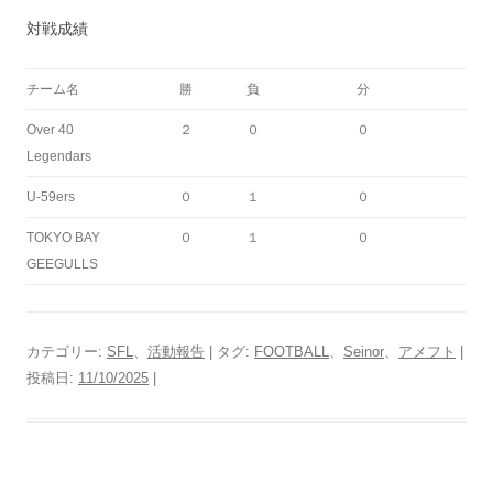
対戦成績
チーム名
勝
負
分
Over 40
２
０
０
Legendars
U-59ers
０
１
０
TOKYO BAY
０
１
０
GEEGULLS
カテゴリー:
SFL
、
活動報告
| タグ:
FOOTBALL
、
Seinor
、
アメフト
|
投稿日:
11/10/2025
|