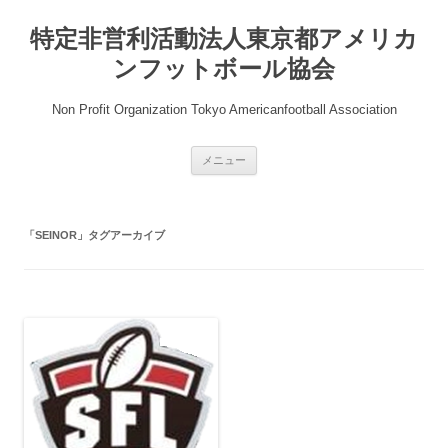
コ
ン
特定非営利活動法人東京都アメリカ
テ
ン
ツ
ンフットボール協会
へ
ス
キ
Non Profit Organization Tokyo Americanfootball Association
ッ
プ
メニュー
「
SEINOR
」タグアーカイブ