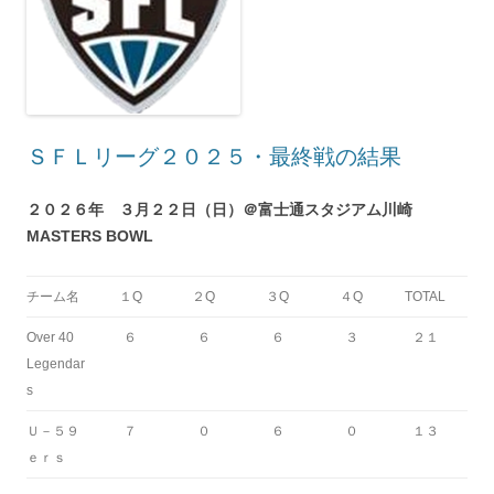
ＳＦＬリーグ２０２５・最終戦の結果
２０２６年 ３月２２日（日）＠富士通スタジアム川崎
MASTERS BOWL
チーム名
１Q
２Q
３Q
４Q
TOTAL
Over 40
６
６
６
３
２１
Legendar
s
Ｕ－５９
７
０
６
０
１３
ｅｒｓ