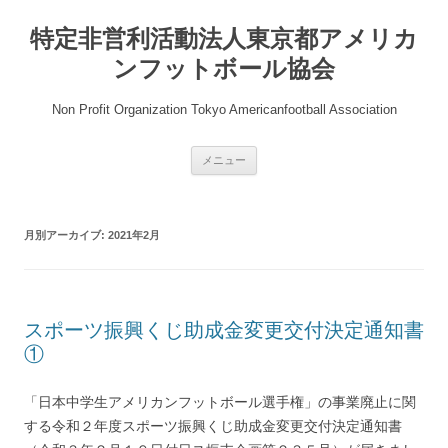
コ
ン
特定非営利活動法人東京都アメリカ
テ
ン
ツ
ンフットボール協会
へ
ス
キ
Non Profit Organization Tokyo Americanfootball Association
ッ
プ
メニュー
月別アーカイブ:
2021年2月
スポーツ振興くじ助成金変更交付決定通知書
①
「日本中学生アメリカンフットボール選手権」の事業廃止に関
する令和２年度スポーツ振興くじ助成金変更交付決定通知書