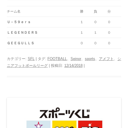
チーム名
勝
負
分
Ｕ－５９ｅｒｓ
１
０
０
ＬＥＧＥＮＤＥＲＳ
１
１
０
ＧＥＥＧＵＬＬＳ
０
０
０
カテゴリー:
SFL
| タグ:
FOOTBALL
、
Seinor
、
sports
、
アメフト
、
シ
ニアフットボールリーグ
| 投稿日:
12/14/2018
|