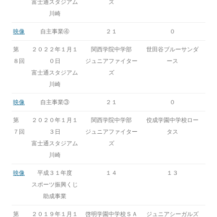
富士通スタジアム
ズ
川崎
映像
自主事業④
２１
０
第
２０２２年１月１
関西学院中学部
世田谷ブルーサンダ
８回
０日
ジュニアファイター
ース
富士通スタジアム
ズ
川崎
映像
自主事業③
２１
０
第
２０２０年１月１
関西学院中学部
佼成学園中学校ロー
７回
３日
ジュニアファイター
タス
富士通スタジアム
ズ
川崎
映像
平成３１年度
１４
１３
スポーツ振興くじ
助成事業
第
２０１９年１月１
啓明学園中学校ＳＡ
ジュニアシーガルズ