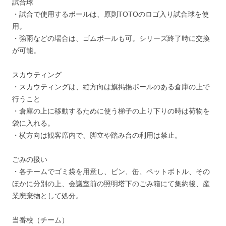
試合球
・試合で使用するボールは、原則TOTOのロゴ入り試合球を使
用。
・強雨などの場合は、ゴムボールも可。シリーズ終了時に交換
が可能。
スカウティング
・スカウティングは、縦方向は旗掲揚ポールのある倉庫の上で
行うこと
・倉庫の上に移動するために使う梯子の上り下りの時は荷物を
袋に入れる。
・横方向は観客席内で、脚立や踏み台の利用は禁止。
ごみの扱い
・各チームでゴミ袋を用意し、ビン、缶、ペットボトル、その
ほかに分別の上、会議室前の照明塔下のごみ箱にて集約後、産
業廃棄物として処分。
当番校（チーム）