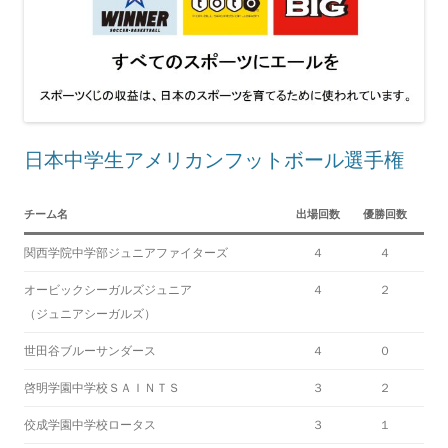
日本中学生アメリカンフットボール選手権
チーム名
出場回数
優勝回数
関西学院中学部ジュニアファイターズ
４
４
オービックシーガルズジュニア
４
２
（ジュニアシーガルズ）
世田谷ブルーサンダース
４
０
啓明学園中学校ＳＡＩＮＴＳ
３
２
佼成学園中学校ロータス
３
１