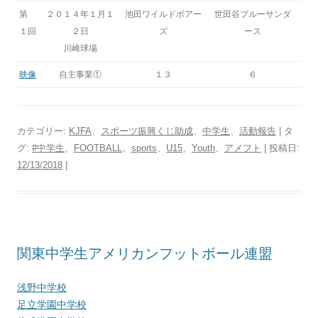
第
２０１４年１月１
池田ワイルドボアー
世田谷ブルーサンダ
１回
２日
ズ
ース
川崎球場
映像
自主事業①
１３
６
カテゴリー:
KJFA
、
スポーツ振興くじ助成
、
中学生
、
活動報告
| タ
グ:
#中学生
、
FOOTBALL
、
sports
、
U15
、
Youth
、
アメフト
| 投稿日:
12/13/2018
|
関東中学生アメリカンフットボール連盟
浅野中学校
足立学園中学校