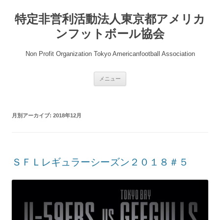
コ
ン
特定非営利活動法人東京都アメリカ
テ
ン
ツ
ンフットボール協会
へ
ス
キ
Non Profit Organization Tokyo Americanfootball Association
ッ
プ
メニュー
月別アーカイブ:
2018年12月
ＳＦＬレギュラーシーズン２０１８＃５