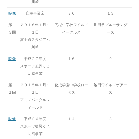
川崎
映像
自主事業②
３０
１３
第
２０１６年１月１
高槻中学校ワイルド
世田谷ブルーサンダ
３回
１日
イーグルス
ース
富士通スタジアム
川崎
映像
平成２７年度
１６
０
スポーツ振興くじ
助成事業
第
２０１５年１月１
佼成学園中学校ロー
池田ワイルドボアー
２回
２日
タス
ズ
アミノバイタルフ
ィールド
映像
平成２６年度
１４
８
スポーツ振興くじ
助成事業