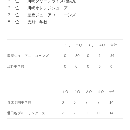
５ 位 川崎グリーンライズ相模原
６ 位 川崎オレンジジュニア
７ 位 慶應ジュニアユニコーンズ
８ 位 浅野中学校
１Q
２Q
３Q
４Q
合計
慶應ジュニアユニコーンズ
0
30
0
6
36
浅野中学校
0
0
0
0
0
１Q
２Q
３Q
４Q
合計
佼成学園中学校
0
0
7
7
14
世田谷ブルーサンダース
7
7
0
0
14