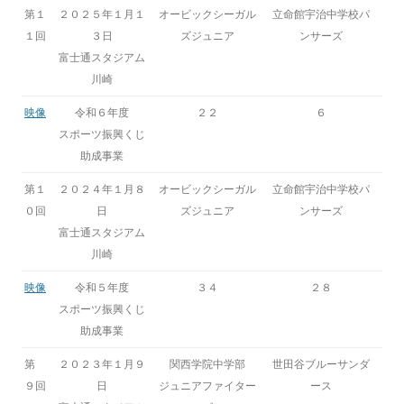
第１
２０２５年１月１
オービックシーガル
立命館宇治中学校パ
１回
３日
ズジュニア
ンサーズ
富士通スタジアム
川崎
映像
令和６年度
２２
６
スポーツ振興くじ
助成事業
第１
２０２４年１月８
オービックシーガル
立命館宇治中学校パ
０回
日
ズジュニア
ンサーズ
富士通スタジアム
川崎
映像
令和５年度
３４
２８
スポーツ振興くじ
助成事業
第
２０２３年１月９
関西学院中学部
世田谷ブルーサンダ
９回
日
ジュニアファイター
ース