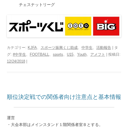
チェスナットリーグ
カテゴリー:
KJFA
、
スポーツ振興くじ助成
、
中学生
、
活動報告
| タ
グ:
#中学生
、
FOOTBALL
、
sports
、
U15
、
Youth
、
アメフト
| 投稿日:
12/24/2018
|
順位決定戦での関係者向け注意点と基本情報
運営
・大会本部はメインスタンド１階関係者室Ｂとする。