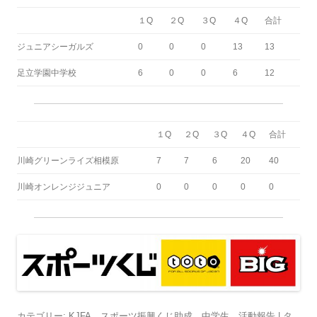
１Q
２Q
３Q
４Q
合計
ジュニアシーガルズ
0
0
0
13
13
足立学園中学校
6
0
0
6
12
１Q
２Q
３Q
４Q
合計
川崎グリーンライズ相模原
7
7
6
20
40
川崎オンレンジジュニア
0
0
0
0
0
カテゴリー:
KJFA
、
スポーツ振興くじ助成
、
中学生
、
活動報告
| タ