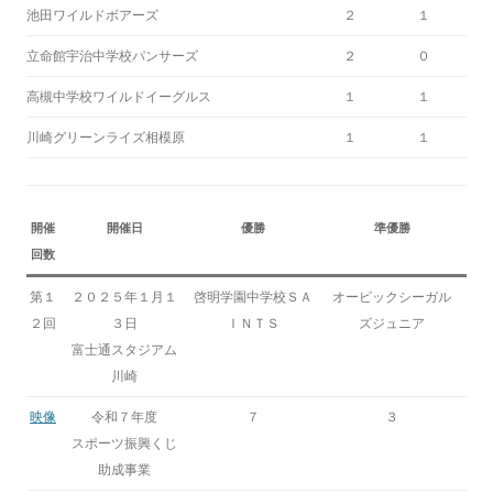
池田ワイルドボアーズ
２
１
立命館宇治中学校パンサーズ
２
０
高槻中学校ワイルドイーグルス
１
１
川崎グリーンライズ相模原
１
１
開催
開催日
優勝
準優勝
回数
第１
２０２５年１月１
啓明学園中学校ＳＡ
オービックシーガル
２回
３日
ＩＮＴＳ
ズジュニア
富士通スタジアム
川崎
映像
令和７年度
７
３
スポーツ振興くじ
助成事業