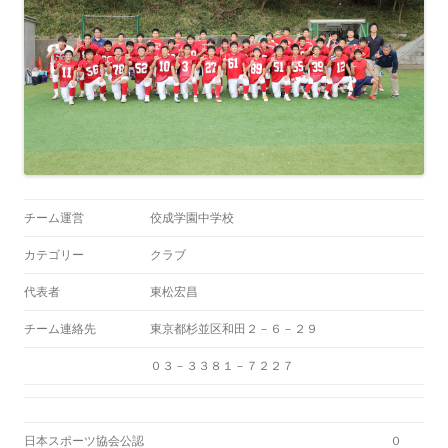
チーム運営
佼成学園中学校
カテゴリー
クラブ
代表者
東松宏昌
チーム連絡先
東京都杉並区和田２－６－２９
０３－３３８１－７２２７
日本スポーツ協会公認
０