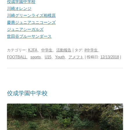
佼成学園中学校
川崎オレンジ
川崎グリーンライズ相模原
慶應ジュニアユニコーンズ
ジュニアシーガルズ
世田谷ブルーサンダース
カテゴリー:
KJFA
、
中学生
、
活動報告
| タグ:
#中学生
、
FOOTBALL
、
sports
、
U15
、
Youth
、
アメフト
| 投稿日:
12/13/2018
|
佼成学園中学校