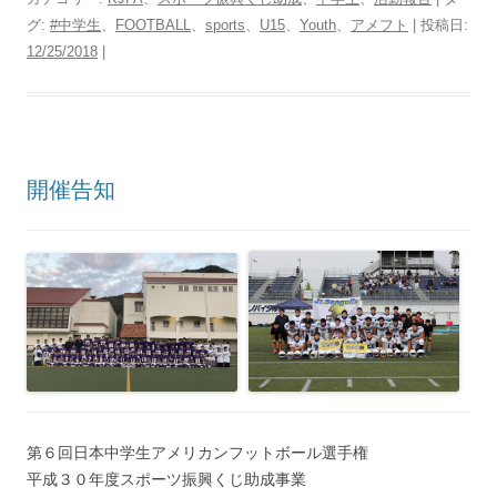
グ:
#中学生
、
FOOTBALL
、
sports
、
U15
、
Youth
、
アメフト
| 投稿日:
12/25/2018
|
開催告知
第６回日本中学生アメリカンフットボール選手権
平成３０年度スポーツ振興くじ助成事業