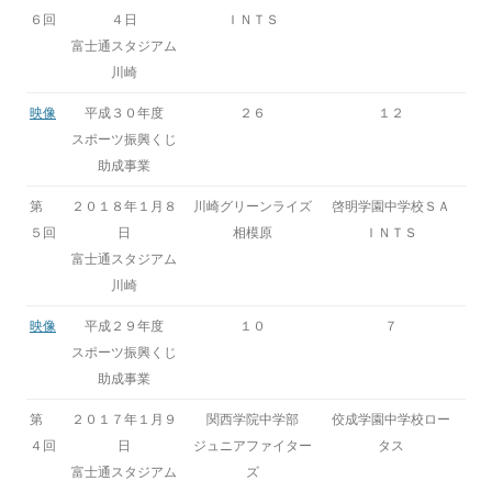
６回
４日
ＩＮＴＳ
富士通スタジアム
川崎
映像
平成３０年度
２６
１２
スポーツ振興くじ
助成事業
第
２０１８年１月８
川崎グリーンライズ
啓明学園中学校ＳＡ
５回
日
相模原
ＩＮＴＳ
富士通スタジアム
川崎
映像
平成２９年度
１０
７
スポーツ振興くじ
助成事業
第
２０１７年１月９
関西学院中学部
佼成学園中学校ロー
４回
日
ジュニアファイター
タス
富士通スタジアム
ズ