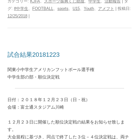
カテゴリー:
KJFA
、
スポーツ振興くじ助成
、
中学生
、
活動報告
| タ
グ:
#中学生
、
FOOTBALL
、
sports
、
U15
、
Youth
、
アメフト
| 投稿日:
12/25/2018
|
試合結果20181223
関東小中学生アメリカンフットボール選手権
中学生部の部・順位決定戦
日付：２０１８年１２月２３日（日・祝）
会場：富士通スタジアム川崎
１２月２３日に開催した順位決定戦の結果をお知らせ致しま
す。
大会規程に基づき、同点で終了した３位－４位決定戦は、両チ