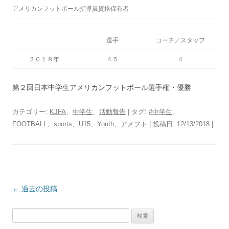
アメリカンフットボール指導員資格保有者
選手
コーチ／スタッフ
２０１８年
４５
４
第２回日本中学生アメリカンフットボール選手権・優勝
カテゴリー:
KJFA
、
中学生
、
活動報告
| タグ:
#中学生
、
FOOTBALL
、
sports
、
U15
、
Youth
、
アメフト
| 投稿日:
12/13/2018
|
投
←
過去の投稿
稿
検
ナ
索: