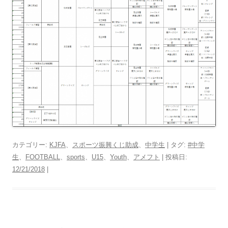
カテゴリー:
KJFA
、
スポーツ振興くじ助成
、
中学生
| タグ:
#中学
生
、
FOOTBALL
、
sports
、
U15
、
Youth
、
アメフト
| 投稿日:
12/21/2018
|