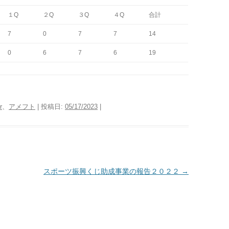
１Q
２Q
３Q
４Q
合計
7
0
7
7
14
0
6
7
6
19
r
、
アメフト
| 投稿日:
05/17/2023
|
スポーツ振興くじ助成事業の報告２０２２
→