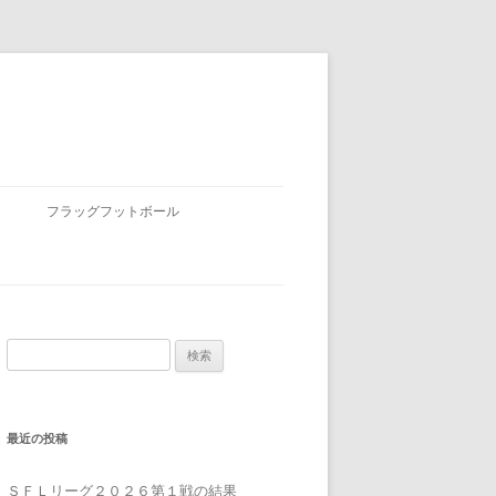
フラッグフットボール
検
索:
最近の投稿
ＳＦＬリーグ２０２６第１戦の結果