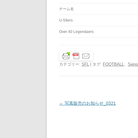
チーム名
U-59ers
Over 40 Legendaers
カテゴリー:
SFL
| タグ:
FOOTBALL
、
Seino
投
←
写真販売のお知らせ_0321
稿
ナ
ビ
ゲ