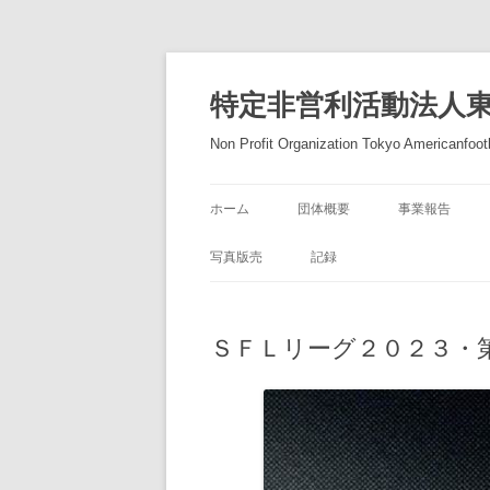
コ
ン
テ
特定非営利活動法人
ン
ツ
へ
Non Profit Organization Tokyo Americanfootb
ス
キ
ッ
プ
ホーム
団体概要
事業報告
写真版売
記録
ＳＦＬリーグ２０２３・