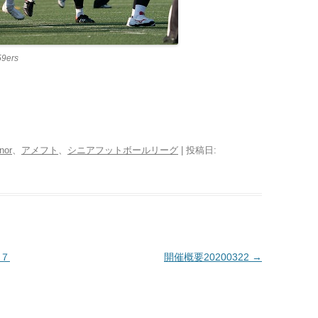
59ers
nor
、
アメフト
、
シニアフットボールリーグ
| 投稿日:
７
開催概要20200322
→