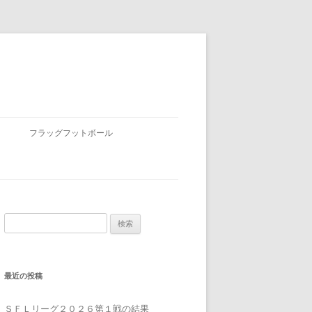
フラッグフットボール
検
索:
最近の投稿
ＳＦＬリーグ２０２６第１戦の結果