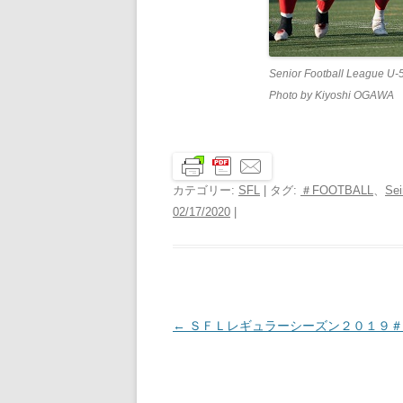
Senior Football League U-
Photo by Kiyoshi OGAWA
カテゴリー:
SFL
| タグ:
＃FOOTBALL
、
Sei
02/17/2020
|
投
←
ＳＦＬレギュラーシーズン２０１９＃
稿
ナ
ビ