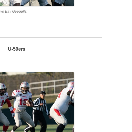
kyo Bay Geegulls.
U-59ers