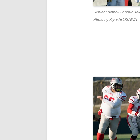
Senior Football League To
Photo by Kiyoshi OGAWA