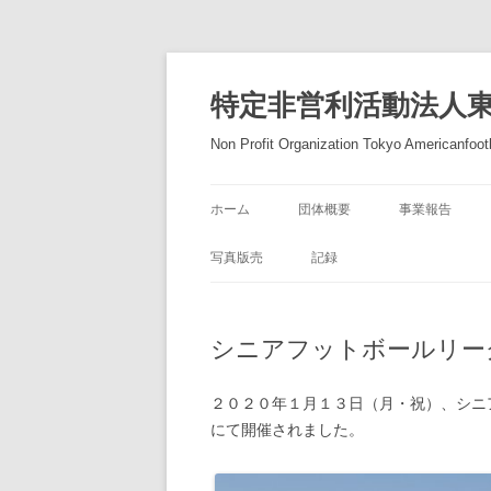
コ
ン
テ
特定非営利活動法人
ン
ツ
へ
Non Profit Organization Tokyo Americanfootb
ス
キ
ッ
プ
ホーム
団体概要
事業報告
写真版売
記録
シニアフットボールリー
２０２０年１月１３日（月・祝）、シニ
にて開催されました。