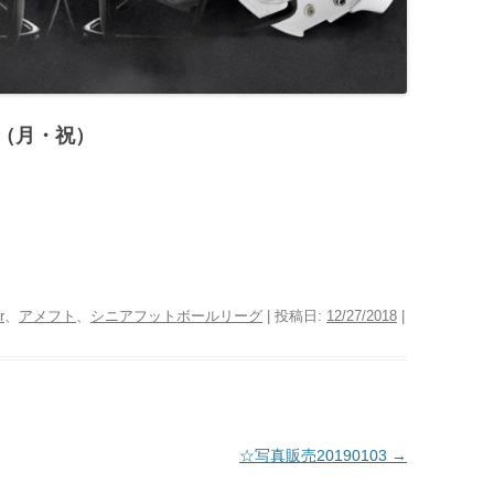
（月・祝）
r
、
アメフト
、
シニアフットボールリーグ
| 投稿日:
12/27/2018
|
☆写真販売20190103
→