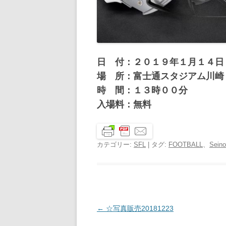
日 付：２０１９年１月１４日
場 所：富士通スタジアム川崎
時 間：１３時００分
入場料：無料
カテゴリー:
SFL
| タグ:
FOOTBALL
、
Seino
投
←
☆写真販売20181223
稿