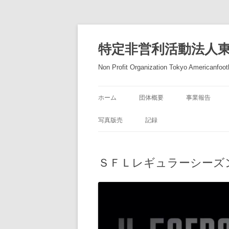
コ
ン
テ
特定非営利活動法人
ン
ツ
へ
Non Profit Organization Tokyo Americanfootb
ス
キ
ッ
プ
ホーム
団体概要
事業報告
写真版売
記録
ＳＦＬレギュラーシーズ