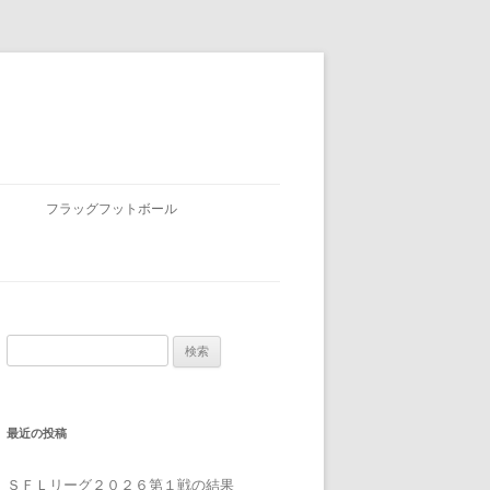
フラッグフットボール
検
索:
最近の投稿
ＳＦＬリーグ２０２６第１戦の結果