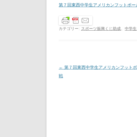
第７回東西中学生アメリカンフットボー
カテゴリー:
スポーツ振興くじ助成
、
中学生
投
←
第７回東西中学生アメリカンフットボ
稿
戦
ナ
ビ
ゲ
ー
シ
ョ
ン