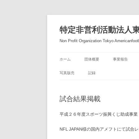
コ
ン
テ
特定非営利活動法人
ン
ツ
へ
Non Profit Organization Tokyo Americanfootb
ス
キ
ッ
プ
ホーム
団体概要
事業報告
写真版売
記録
試合結果掲載
平成２６年度スポーツ振興くじ助成事業
NFL JAPAN様の国内アメフトにて試