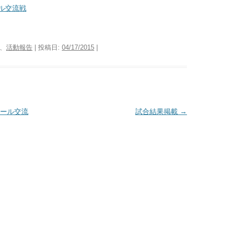
ル交流戦
、
活動報告
| 投稿日:
04/17/2015
|
ール交流
試合結果掲載
→