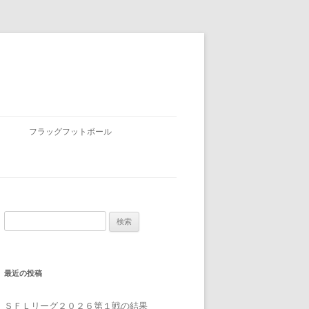
フラッグフットボール
検
索:
最近の投稿
ＳＦＬリーグ２０２６第１戦の結果