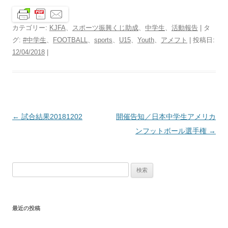
カテゴリー:
KJFA
、
スポーツ振興くじ助成
、
中学生
、
活動報告
| タ
グ:
#中学生
、
FOOTBALL
、
sports
、
U15
、
Youth
、
アメフト
| 投稿日:
12/04/2018
|
投
←
試合結果20181202
開催告知／日本中学生アメリカ
稿
ンフットボール選手権
→
ナ
ビ
検
ゲ
索:
ー
シ
最近の投稿
ョ