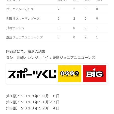
ジュニアシーガルズ
2
2
0
0
世田谷ブルーサンダース
2
2
0
0
川崎オレンジ
3
0
2
1
慶應ジュニアユニコーンズ
3
0
2
1
同戦績にて、抽選の結果
３位 川崎オレンジ、４位：慶應ジュニアユニコーンズ
第１版：２０１８年１０月 ８日
第２版：２０１８年１１月２７日
第３版 ２０１８年１２月 ４日