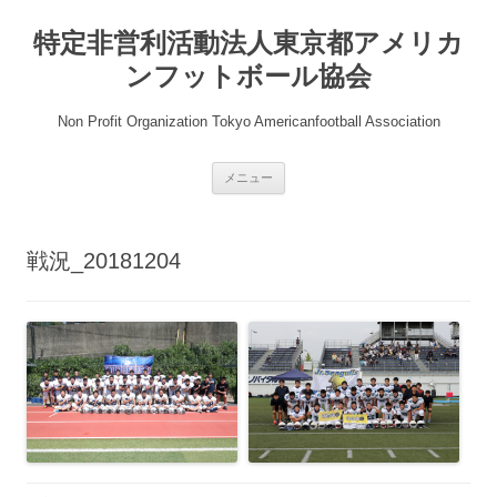
コ
ン
特定非営利活動法人東京都アメリカ
テ
ン
ツ
ンフットボール協会
へ
ス
キ
Non Profit Organization Tokyo Americanfootball Association
ッ
プ
メニュー
戦況_20181204