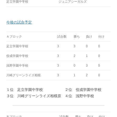
足立学園中学校
ジュニアシーガルズ
今後の試合予定
Ａブロック
試合数
勝ち
負け
分け
足立学園中学校
3
3
0
0
佼成学園中学校
3
2
1
0
浅野学園中学校
3
0
3
0
川崎グリーンライズ相模
3
1
2
0
１位 足立学園中学校 ２位 佼成学園中学校
３位 川崎グリーンライズ相模原 ４位 浅野中学校
Ｂブロック
試合数
勝ち
負け
分け