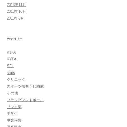
2013年11月
2013年10月
2013年8月
カテゴリー
KJFA
KYFA
SFL
stats
クリニック
スポーツ振興くじ助成
その他
フラッグフットボール
リンク集
中学生
事業報告