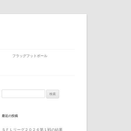
フラッグフットボール
検
索:
最近の投稿
ＳＦＬリーグ２０２６第１戦の結果