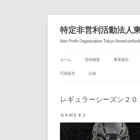
コ
ン
テ
特定非営利活動法人
ン
ツ
へ
Non Profit Organization Tokyo Americanfootb
ス
キ
ッ
プ
ホーム
団体概要
事業報告
写真版売
記録
レギュラーシーズン２０
ＧＡＭＥ＃１