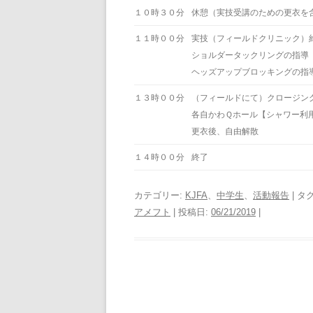
１０時３０分
休憩（実技受講のための更衣を
１１時００分
実技（フィールドクリニック）
ショルダータックリングの指導
ヘッズアップブロッキングの指
１３時００分
（フィールドにて）クロージン
各自かわＱホール【シャワー利
更衣後、自由解散
１４時００分
終了
カテゴリー:
KJFA
、
中学生
、
活動報告
| タ
アメフト
| 投稿日:
06/21/2019
|