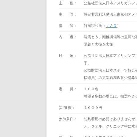
主 催：
公益社団法人日本アメリカンフ
主 管：
特定非営利活動法人東京都アメ
講 師：
飾磨宗和氏（
ＪＡＤ
）
内 容：
脳震とう、頸椎損傷等の重篤な
講義と実技を実施
対 象：
公益社団法人日本アメリカンフ
手。
公益財団法人日本スポーツ協会
指導員）の更新義務教育受講希
定 員：
１００名
希望者多数の場合は、抽選をさ
参 加 費：
１０００円
参加条件：
防具着用の必要はありませんが
え、タオル、クリニック中に水