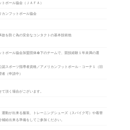
ットボール協会（ＪＡＦＡ）
リカンフットボール協会
事故を防ぐ為の安全なコンタクトの基本技術他
ットボール協会加盟団体傘下のチームで、競技経験１年未満の選
公認スポーツ指導者資格／アメリカンフットボール・コーチ１（旧
望者（申請中）
せて頂く場合がございます。
、運動が出来る服装、トレーニングシューズ（スパイク可）や着替
分補給出来る準備をしてご参加ください。