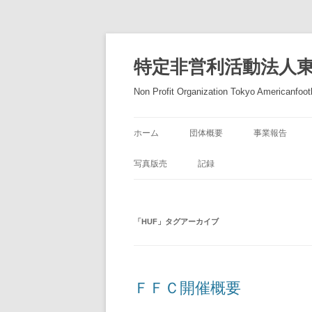
コ
ン
テ
特定非営利活動法人
ン
ツ
へ
Non Profit Organization Tokyo Americanfootb
ス
キ
ッ
プ
ホーム
団体概要
事業報告
写真版売
記録
「
HUF
」タグアーカイブ
ＦＦＣ開催概要