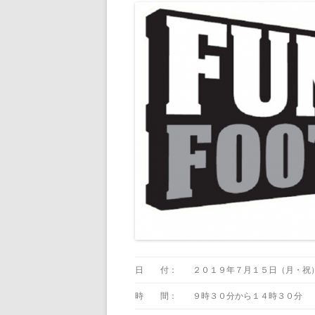
日 付：
２０１９年７月１５日（月・祝
時 間：
９時３０分から１４時３０分