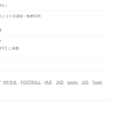
含む）
約１２０分講師：飾磨宗和
導
グ
用可】に移動
グ:
#中学生
、
FOOTBALL
、
HUF
、
JAD
、
sports
、
U15
、
Youth
、