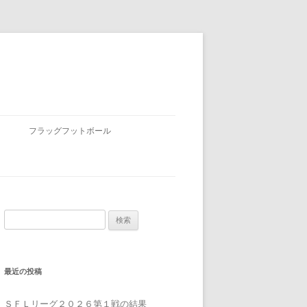
フラッグフットボール
検
索:
最近の投稿
ＳＦＬリーグ２０２６第１戦の結果