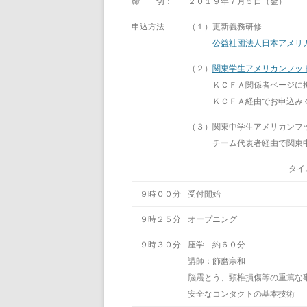
締 切：
２０１９年７月５日（金）
申込方法
（１）更新義務研修
公益社団法人日本アメリ
（２）
関東学生アメリカンフッ
ＫＣＦＡ関係者ページに掲載
ＫＣＦＡ経由でお申込みく
（３）関東中学生アメリカンフ
チーム代表者経由で関東中学
タイ
９時００分
受付開始
９時２５分
オープニング
９時３０分
座学 約６０分
講師：飾磨宗和
脳震とう、頸椎損傷等の重篤な事
安全なコンタクトの基本技術