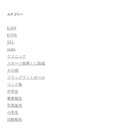
カテゴリー
KJFA
KYFA
SFL
stats
クリニック
スポーツ振興くじ助成
その他
フラッグフットボール
リンク集
中学生
事業報告
写真版売
小学生
活動報告