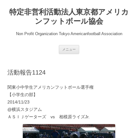
コ
ン
特定非営利活動法人東京都アメリカ
テ
ン
ツ
ンフットボール協会
へ
ス
キ
Non Profit Organization Tokyo Americanfootball Association
ッ
プ
メニュー
活動報告1124
関東小中学生アメリカンフットボール選手権
【小学生の部】
2014/11/23
@横浜スタジアム
ＡＳＩＪゲーターズ vs 相模原ライズJr.