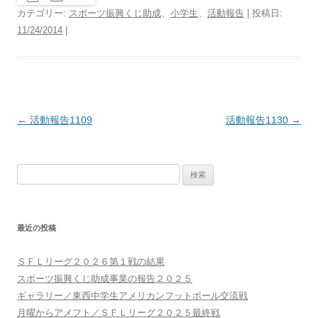
カテゴリー:
スポーツ振興くじ助成
、
小学生
、
活動報告
| 投稿日:
11/24/2014
|
投
←
活動報告1109
活動報告1130
→
稿
ナ
検
ビ
索:
ゲ
ー
最近の投稿
シ
ョ
ＳＦＬリーグ２０２６第１戦の結果
ン
スポーツ振興くじ助成事業の報告２０２５
ギャラリー／東西中学生アメリカンフットボール交流戦
月曜からアメフト／ＳＦＬリーグ２０２５最終戦