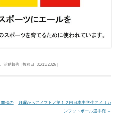
、
活動報告
| 投稿日:
01/13/2026
|
０２６開催の
月曜からアメフト／第１２回日本中学生アメリカ
ンフットボール選手権
→