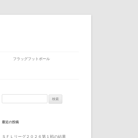
フラッグフットボール
検
索:
最近の投稿
ＳＦＬリーグ２０２６第１戦の結果