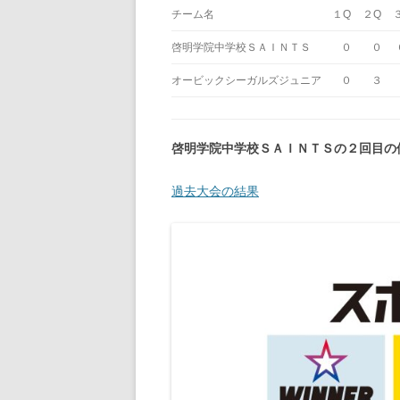
チーム名
１Q
２Q
啓明学院中学校ＳＡＩＮＴＳ
０
０
オービックシーガルズジュニア
０
３
啓明学院中学校ＳＡＩＮＴＳの２回目の
過去大会の結果