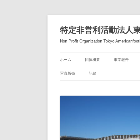
コ
ン
テ
特定非営利活動法人
ン
ツ
へ
Non Profit Organization Tokyo Americanfootb
ス
キ
ッ
プ
ホーム
団体概要
事業報告
写真版売
記録