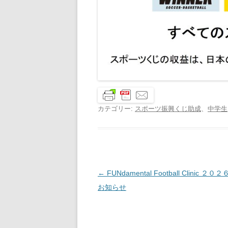
カテゴリー:
スポーツ振興くじ助成
、
中学生
投
←
FUNdamental Football Clinic ２
稿
お知らせ
ナ
ビ