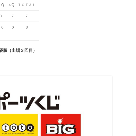
３Q
４Q
ＴＯＴＡＬ
０
７
７
０
０
３
優勝（出場３回目）