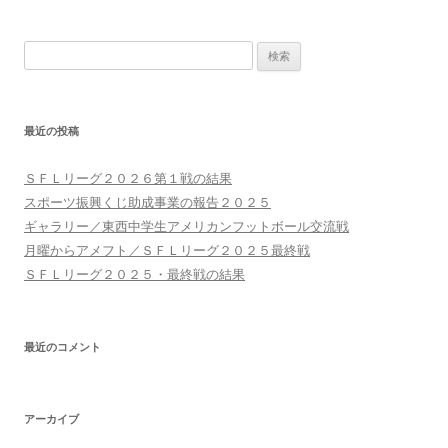
ナ
ビ
検
ゲ
索:
ー
シ
最近の投稿
ョ
ン
ＳＦＬリーグ２０２６第１戦の結果
スポーツ振興くじ助成事業の報告２０２５
ギャラリー／東西中学生アメリカンフットボール交流戦
月曜からアメフト／ＳＦＬリーグ２０２５最終戦
ＳＦＬリーグ２０２５・最終戦の結果
最近のコメント
アーカイブ