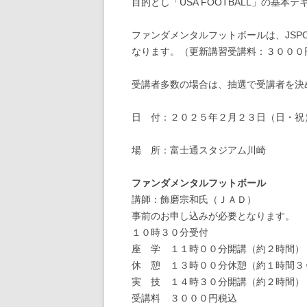
目的とし「USA FOOTBALL」の基
ファンダメンタルフットボールは、JSP
なります。（更新講習受講料：３０００
受講者多数の場合は、抽選で受講者を決
日 付：２０２５年２月２３日（日・祝
場 所：富士通スタジアム川崎
ファンダメンタルフットボール
講師：飾磨宗和氏（ＪＡＤ）
事前のお申し込みが必要となります。
１０時３０分受付
座 学 １１時００分開講（約２時間）
休 憩 １３時００分休憩（約１時間３
実 技 １４時３０分開講（約２時間）
受講料 ３０００円税込