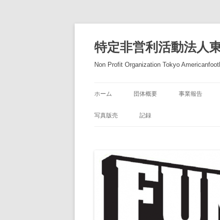
コ
ン
テ
特定非営利活動法人
ン
ツ
へ
Non Profit Organization Tokyo Americanfootb
ス
キ
ッ
プ
ホーム
団体概要
事業報告
写真版売
記録