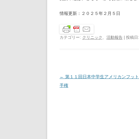
情報更新：２０２５年２月５日
カテゴリー:
クリニック
、
活動報告
| 投稿日
投
←
第１１回日本中学生アメリカンフット
稿
手権
ナ
ビ
ゲ
ー
シ
ョ