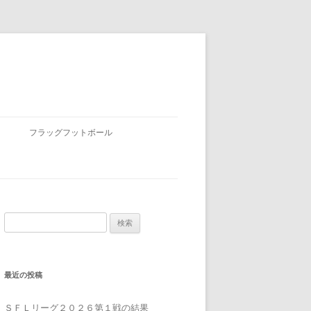
フラッグフットボール
検
索:
最近の投稿
ＳＦＬリーグ２０２６第１戦の結果