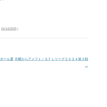
:
01/14/2025
|
ボール選
月曜からアメフト／ＳＦＬリーグ２０２４第３戦
→