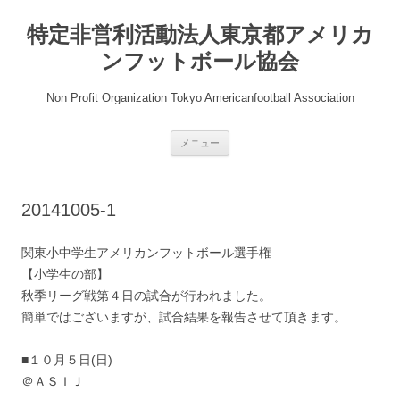
コ
ン
特定非営利活動法人東京都アメリカ
テ
ン
ツ
ンフットボール協会
へ
ス
キ
Non Profit Organization Tokyo Americanfootball Association
ッ
プ
メニュー
20141005-1
関東小中学生アメリカンフットボール選手権
【小学生の部】
秋季リーグ戦第４日の試合が行われました。
簡単ではございますが、試合結果を報告させて頂きます。
■１０月５日(日)
＠ＡＳＩＪ