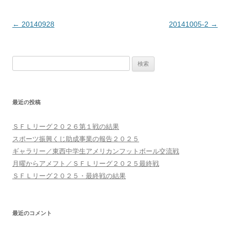
投
←
20140928
20141005-2
→
稿
ナ
検
ビ
索:
ゲ
ー
最近の投稿
シ
ョ
ＳＦＬリーグ２０２６第１戦の結果
ン
スポーツ振興くじ助成事業の報告２０２５
ギャラリー／東西中学生アメリカンフットボール交流戦
月曜からアメフト／ＳＦＬリーグ２０２５最終戦
ＳＦＬリーグ２０２５・最終戦の結果
最近のコメント