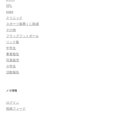
SFL
stats
クリニック
スポーツ振興くじ助成
その他
フラッグフットボール
リンク集
中学生
事業報告
写真版売
小学生
活動報告
メタ情報
ログイン
投稿フィード