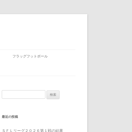
フラッグフットボール
検
索:
最近の投稿
ＳＦＬリーグ２０２６第１戦の結果