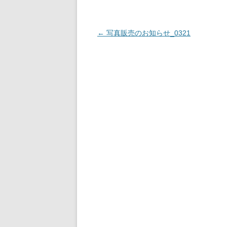
投
←
写真販売のお知らせ_0321
稿
ナ
ビ
ゲ
ー
シ
ョ
ン