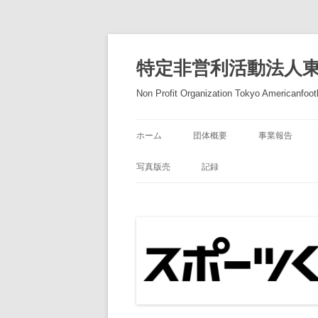
コ
ン
テ
特定非営利活動法人
ン
ツ
へ
Non Profit Organization Tokyo Americanfootb
ス
キ
ッ
プ
ホーム
団体概要
事業報告
写真版売
記録