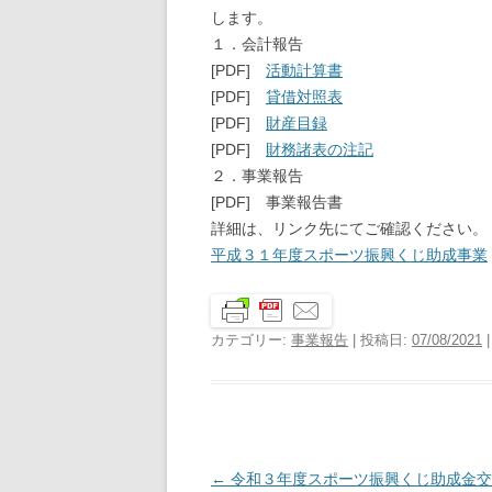
します。
１．会計報告
[PDF]
活動計算書
[PDF]
貸借対照表
[PDF]
財産目録
[PDF]
財務諸表の注記
２．事業報告
[PDF] 事業報告書
詳細は、リンク先にてご確認ください。
平成３１年度スポーツ振興くじ助成事業
カテゴリー:
事業報告
| 投稿日:
07/08/2021
|
投
←
令和３年度スポーツ振興くじ助成金交