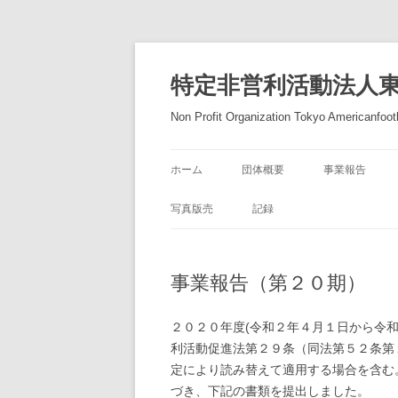
コ
ン
テ
特定非営利活動法人
ン
ツ
へ
Non Profit Organization Tokyo Americanfootb
ス
キ
ッ
プ
ホーム
団体概要
事業報告
写真版売
記録
事業報告（第２０期）
２０２０年度(令和２年４月１日から令
利活動促進法第２９条（同法第５２条第
定により読み替えて適用する場合を含む
づき、下記の書類を提出しました。