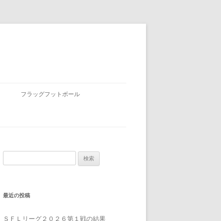
フラッグフットボール
検
索:
最近の投稿
ＳＦＬリーグ２０２６第１戦の結果