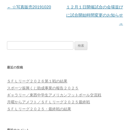
投
←
☆写真販売20191020
１２月１日開催試合の会場並び
稿
に試合開始時間変更のお知らせ
ナ
→
ビ
ゲ
検
ー
索:
シ
ョ
最近の投稿
ン
ＳＦＬリーグ２０２６第１戦の結果
スポーツ振興くじ助成事業の報告２０２５
ギャラリー／東西中学生アメリカンフットボール交流戦
月曜からアメフト／ＳＦＬリーグ２０２５最終戦
ＳＦＬリーグ２０２５・最終戦の結果
最近のコメント