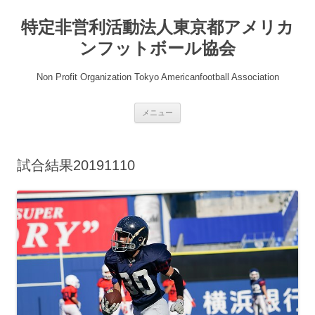
コ
ン
特定非営利活動法人東京都アメリカ
テ
ン
ツ
ンフットボール協会
へ
ス
キ
Non Profit Organization Tokyo Americanfootball Association
ッ
プ
メニュー
試合結果20191110