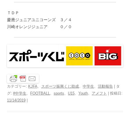
ＴＤＰ
慶應ジュニアユニコーンズ ３／４
川崎オレンジジュニア ０／０
カテゴリー:
KJFA
、
スポーツ振興くじ助成
、
中学生
、
活動報告
| タ
グ:
#中学生
、
FOOTBALL
、
sports
、
U15
、
Youth
、
アメフト
| 投稿日:
11/14/2019
|