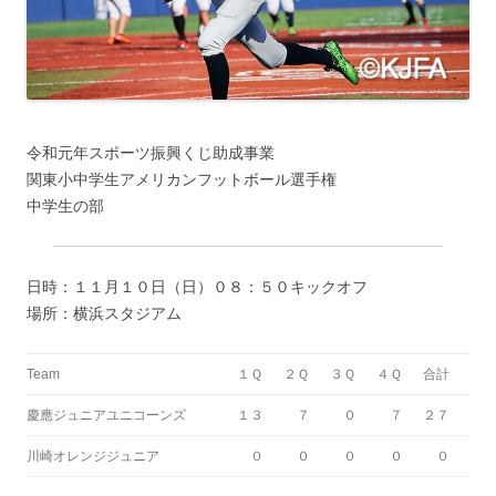
令和元年スポーツ振興くじ助成事業
関東小中学生アメリカンフットボール選手権
中学生の部
日時：１１月１０日（日）０８：５０キックオフ
場所：横浜スタジアム
Team
１Ｑ
２Ｑ
３Ｑ
４Ｑ
合計
慶應ジュニアユニコーンズ
１３
７
０
７
２７
川崎オレンジジュニア
０
０
０
０
０