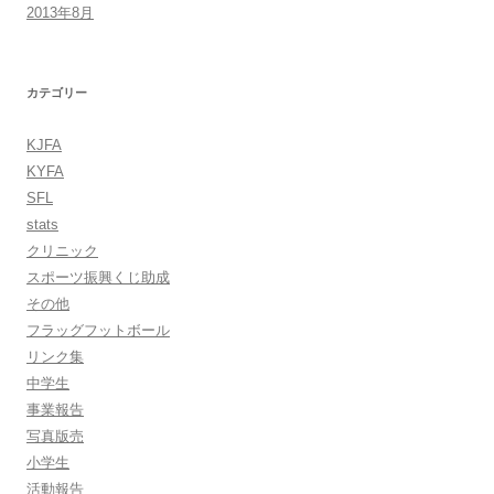
2013年8月
カテゴリー
KJFA
KYFA
SFL
stats
クリニック
スポーツ振興くじ助成
その他
フラッグフットボール
リンク集
中学生
事業報告
写真版売
小学生
活動報告