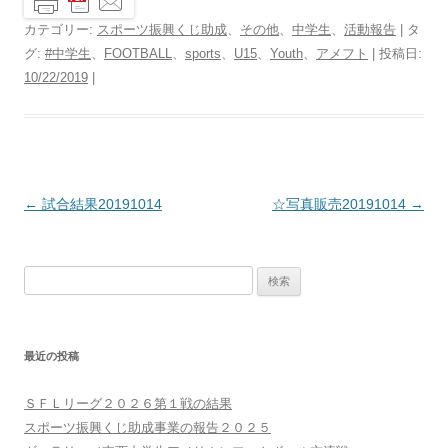
カテゴリー:
スポーツ振興くじ助成
、
その他
、
中学生
、
活動報告
| タ
グ:
#中学生
、
FOOTBALL
、
sports
、
U15
、
Youth
、
アメフト
| 投稿日:
10/22/2019
|
投
←
試合結果20191014
☆写真販売20191014
→
稿
ナ
検
ビ
索:
ゲ
ー
最近の投稿
シ
ョ
ＳＦＬリーグ２０２６第１戦の結果
ン
スポーツ振興くじ助成事業の報告２０２５