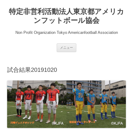
コ
ン
特定非営利活動法人東京都アメリカ
テ
ン
ツ
ンフットボール協会
へ
ス
キ
Non Profit Organization Tokyo Americanfootball Association
ッ
プ
メニュー
試合結果20191020