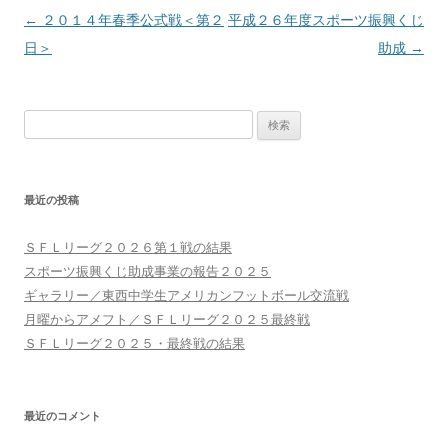
投
←
２０１４年春季公式戦＜第２
平成２６年度スポーツ振興くじ
稿
日＞
助成
→
ナ
ビ
検
ゲ
索:
ー
シ
最近の投稿
ョ
ン
ＳＦＬリーグ２０２６第１戦の結果
スポーツ振興くじ助成事業の報告２０２５
ギャラリー／東西中学生アメリカンフットボール交流戦
月曜からアメフト／ＳＦＬリーグ２０２５最終戦
ＳＦＬリーグ２０２５・最終戦の結果
最近のコメント