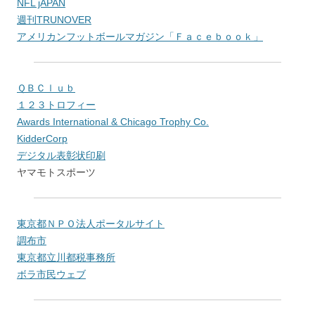
NFL jAPAN
週刊TRUNOVER
アメリカンフットボールマガジン「Ｆａｃｅｂｏｏｋ」
ＱＢＣｌｕｂ
１２３トロフィー
Awards International & Chicago Trophy Co.
KidderCorp
デジタル表彰状印刷
ヤマモトスポーツ
東京都ＮＰＯ法人ポータルサイト
調布市
東京都立川都税事務所
ボラ市民ウェブ