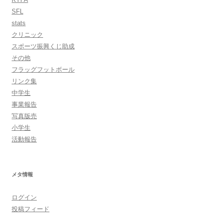
SFL
stats
クリニック
スポーツ振興くじ助成
その他
フラッグフットボール
リンク集
中学生
事業報告
写真版売
小学生
活動報告
メタ情報
ログイン
投稿フィード