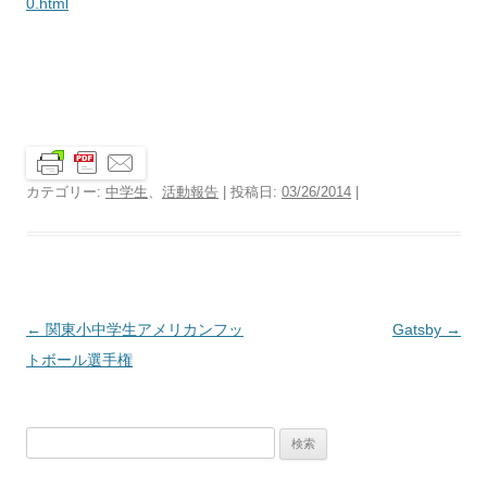
0.html
カテゴリー:
中学生
、
活動報告
| 投稿日:
03/26/2014
|
投
←
関東小中学生アメリカンフッ
Gatsby
→
稿
トボール選手権
ナ
ビ
検
ゲ
索:
ー