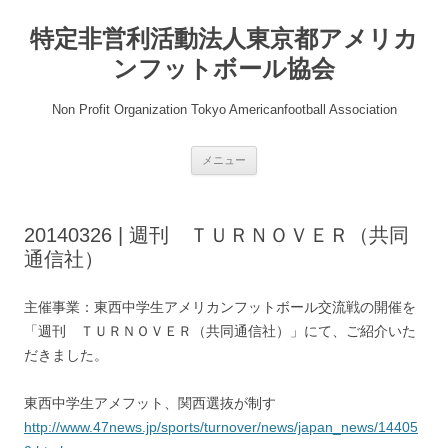
コ
ン
特定非営利活動法人東京都アメリカ
テ
ン
ツ
ンフットボール協会
へ
ス
キ
Non Profit Organization Tokyo Americanfootball Association
ッ
プ
メニュー
20140326 | 週刊 ＴＵＲＮＯＶＥＲ（共同
通信社）
主催事業：東西中学生アメリカンフットボール交流戦の開催を
「週刊 ＴＵＲＮＯＶＥＲ（共同通信社）」にて、ご紹介いた
だきました。
東西中学生アメフット、関西選抜が制す
http://www.47news.jp/sports/turnover/news/japan_news/14405