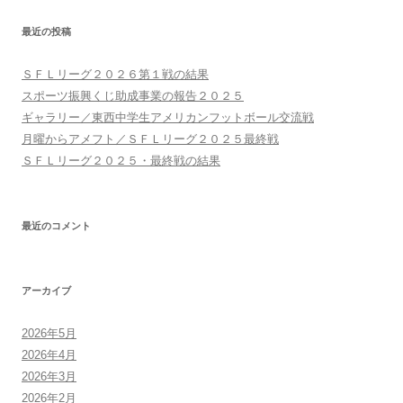
シ
最近の投稿
ョ
ン
ＳＦＬリーグ２０２６第１戦の結果
スポーツ振興くじ助成事業の報告２０２５
ギャラリー／東西中学生アメリカンフットボール交流戦
月曜からアメフト／ＳＦＬリーグ２０２５最終戦
ＳＦＬリーグ２０２５・最終戦の結果
最近のコメント
アーカイブ
2026年5月
2026年4月
2026年3月
2026年2月