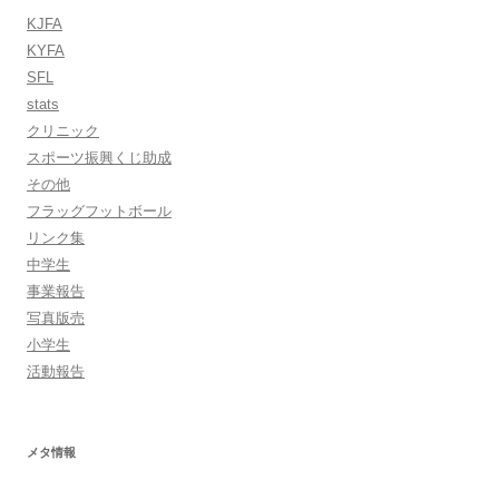
KJFA
KYFA
SFL
stats
クリニック
スポーツ振興くじ助成
その他
フラッグフットボール
リンク集
中学生
事業報告
写真版売
小学生
活動報告
メタ情報