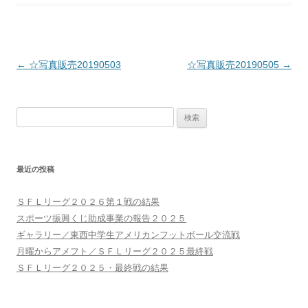
投
←
☆写真販売20190503
☆写真販売20190505
→
稿
ナ
検
ビ
索:
ゲ
ー
最近の投稿
シ
ョ
ＳＦＬリーグ２０２６第１戦の結果
ン
スポーツ振興くじ助成事業の報告２０２５
ギャラリー／東西中学生アメリカンフットボール交流戦
月曜からアメフト／ＳＦＬリーグ２０２５最終戦
ＳＦＬリーグ２０２５・最終戦の結果