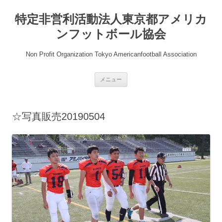
コ
ン
特定非営利活動法人東京都アメリカ
テ
ン
ツ
ンフットボール協会
へ
ス
キ
Non Profit Organization Tokyo Americanfootball Association
ッ
プ
メニュー
☆写真販売20190504