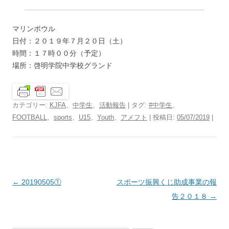
マリンボウル
日付：２０１９年７月２０日（土）
時間：１７時００分（予定）
場所：啓明学院中学校グランド
カテゴリー:
KJFA
、
中学生
、
活動報告
| タグ:
#中学生
、
FOOTBALL
、
sports
、
U15
、
Youth
、
アメフト
| 投稿日:
05/07/2019
|
投
←
20190505①
スポーツ振興くじ助成事業の報
稿
告２０１８
→
ナ
ビ