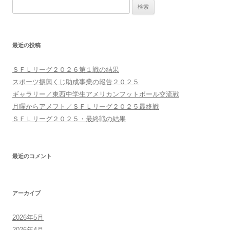
検
ゲ
索:
ー
シ
最近の投稿
ョ
ン
ＳＦＬリーグ２０２６第１戦の結果
スポーツ振興くじ助成事業の報告２０２５
ギャラリー／東西中学生アメリカンフットボール交流戦
月曜からアメフト／ＳＦＬリーグ２０２５最終戦
ＳＦＬリーグ２０２５・最終戦の結果
最近のコメント
アーカイブ
2026年5月
2026年4月