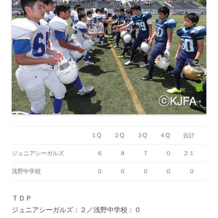
１Q
２Q
３Q
４Q
合計
ジュニアシーガルズ
６
８
７
０
２１
浅野中学校
０
０
０
０
０
ＴＤＰ
ジュニアシーガルズ：２／浅野中学校：０