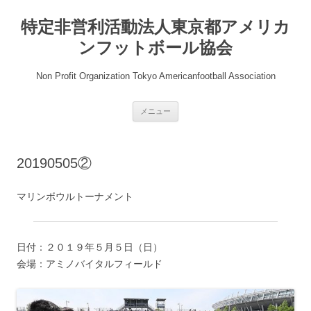
コ
ン
特定非営利活動法人東京都アメリカ
テ
ン
ツ
ンフットボール協会
へ
ス
キ
Non Profit Organization Tokyo Americanfootball Association
ッ
プ
メニュー
20190505②
マリンボウルトーナメント
日付：２０１９年５月５日（日）
会場：アミノバイタルフィールド