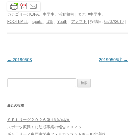
カテゴリー:
KJFA
、
中学生
、
活動報告
| タグ:
#中学生
、
FOOTBALL
、
sports
、
U15
、
Youth
、
アメフト
| 投稿日:
05/07/2019
|
投
←
20190503
20190505①
→
稿
ナ
検
ビ
索:
ゲ
ー
最近の投稿
シ
ョ
ＳＦＬリーグ２０２６第１戦の結果
ン
スポーツ振興くじ助成事業の報告２０２５
ギャラリー／東西中学生アメリカンフットボール交流戦