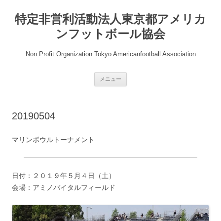
コ
ン
特定非営利活動法人東京都アメリカ
テ
ン
ツ
ンフットボール協会
へ
ス
キ
Non Profit Organization Tokyo Americanfootball Association
ッ
プ
メニュー
20190504
マリンボウルトーナメント
日付：２０１９年５月４日（土）
会場：アミノバイタルフィールド