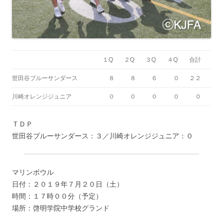
１Q
２Q
３Q
４Q
合計
世田谷ブルーサンダース
８
８
６
０
２２
川崎オレンジジュニア
０
０
０
０
０
ＴＤＰ
世田谷ブルーサンダース：３／川崎オレンジジュニア：０
マリンボウル
日付：２０１９年７月２０日（土）
時間：１７時００分（予定）
場所：啓明学院中学校グランド