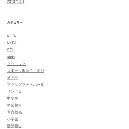
2013年8月
カテゴリー
KJFA
KYFA
SFL
stats
クリニック
スポーツ振興くじ助成
その他
フラッグフットボール
リンク集
中学生
事業報告
写真版売
小学生
活動報告