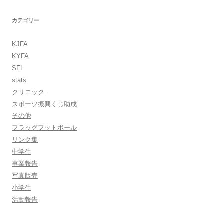
カテゴリー
KJFA
KYFA
SFL
stats
クリニック
スポーツ振興くじ助成
その他
フラッグフットボール
リンク集
中学生
事業報告
写真版売
小学生
活動報告