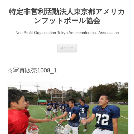
コ
ン
特定非営利活動法人東京都アメリカ
テ
ン
ツ
ンフットボール協会
へ
ス
キ
Non Profit Organization Tokyo Americanfootball Association
ッ
プ
メニュー
☆写真販売1008_1