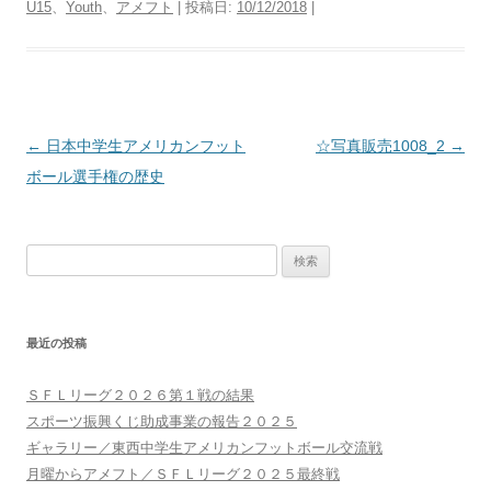
U15
、
Youth
、
アメフト
| 投稿日:
10/12/2018
|
投
←
日本中学生アメリカンフット
☆写真販売1008_2
→
稿
ボール選手権の歴史
ナ
ビ
検
ゲ
索:
ー
シ
最近の投稿
ョ
ン
ＳＦＬリーグ２０２６第１戦の結果
スポーツ振興くじ助成事業の報告２０２５
ギャラリー／東西中学生アメリカンフットボール交流戦
月曜からアメフト／ＳＦＬリーグ２０２５最終戦