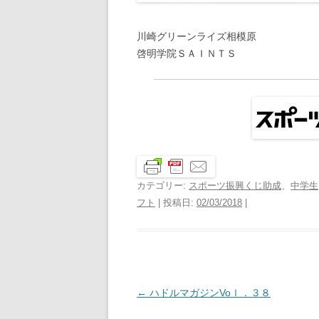
川崎グリーンライズ相模原
啓明学院ＳＡＩＮＴＳ
カテゴリー:
スポーツ振興くじ助成
、
中学生
フト
| 投稿日:
02/03/2018
|
投
←
ハドルマガジンVoｌ．３８
稿