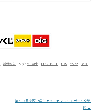
、
活動報告
| タグ:
#中学生
、
FOOTBALL
、
U15
、
Youth
、
アメ
第１０回東西中学生アメリカンフットボール交流
戦
→