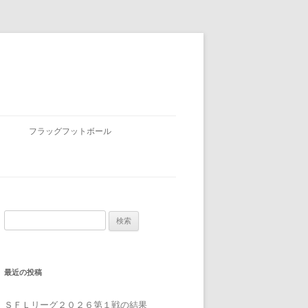
フラッグフットボール
検
索:
最近の投稿
ＳＦＬリーグ２０２６第１戦の結果