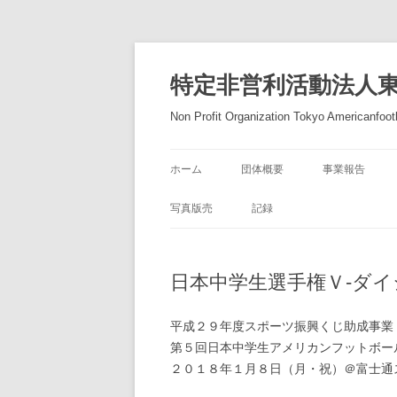
コ
ン
テ
特定非営利活動法人
ン
ツ
へ
Non Profit Organization Tokyo Americanfootb
ス
キ
ッ
プ
ホーム
団体概要
事業報告
写真版売
記録
日本中学生選手権Ｖ-ダ
平成２９年度スポーツ振興くじ助成事業
第５回日本中学生アメリカンフットボー
２０１８年１月８日（月・祝）＠富士通