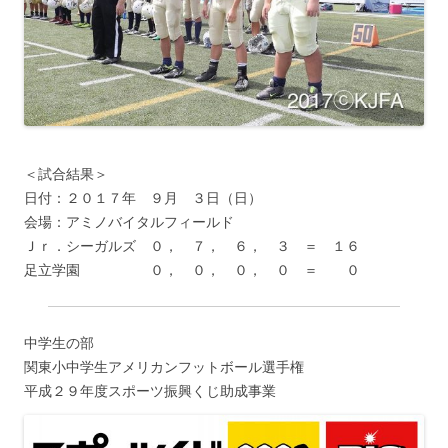
＜試合結果＞
日付：２０１７年 ９月 ３日（日）
会場：アミノバイタルフィールド
Ｊｒ．シーガルズ ０， ７， ６， ３ ＝ １６
足立学園 ０， ０， ０， ０ ＝ ０
中学生の部
関東小中学生アメリカンフットボール選手権
平成２９年度スポーツ振興くじ助成事業