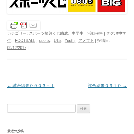
カテゴリー:
スポーツ振興くじ助成
、
中学生
、
活動報告
| タグ:
#中学
生
、
FOOTBALL
、
sports
、
U15
、
Youth
、
アメフト
| 投稿日:
09/12/2017
|
投
←
試合結果０９０３－１
試合結果０９１０
→
稿
ナ
検
ビ
索:
ゲ
ー
最近の投稿