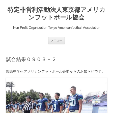
コ
ン
特定非営利活動法人東京都アメリカ
テ
ン
ツ
ンフットボール協会
へ
ス
キ
Non Profit Organization Tokyo Americanfootball Association
ッ
プ
メニュー
試合結果０９０３－２
関東中学生アメリカンフットボール連盟からのお知らせです。