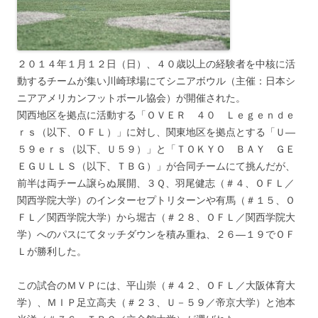
２０１４年１月１２日（日）、４０歳以上の経験者を中核に活
動するチームが集い川崎球場にてシニアボウル（主催：日本シ
ニアアメリカンフットボール協会）が開催された。
関西地区を拠点に活動する「ＯＶＥＲ ４０ Ｌｅｇｅｎｄｅ
ｒｓ（以下、ＯＦＬ）」に対し、関東地区を拠点とする「Ｕ―
５９ｅｒｓ（以下、Ｕ５９）」と「ＴＯＫＹＯ ＢＡＹ ＧＥ
ＥＧＵＬＬＳ（以下、ＴＢＧ）」が合同チームにて挑んだが、
前半は両チーム譲らぬ展開、３Ｑ、羽尾健志（＃４、ＯＦＬ／
関西学院大学）のインターセプトリターンや有馬（＃１５、Ｏ
ＦＬ／関西学院大学）から堀古（＃２８、ＯＦＬ／関西学院大
学）へのパスにてタッチダウンを積み重ね、２６―１９でＯＦ
Ｌが勝利した。
この試合のＭＶＰには、平山崇（＃４２、ＯＦＬ／大阪体育大
学）、ＭＩＰ足立高夫（＃２３、Ｕ－５９／帝京大学）と池本