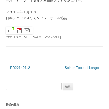
光洋（＃７６、ＴＢＧ／立命館大学）が選ばれた。
２０１４年１月１６日
日本シニアアメリカンフットボール協会
カテゴリー:
SFL
| 投稿日:
02/02/2014
|
投
←
PR20140112
Seinor Football Leage
→
稿
ナ
検
ビ
索:
ゲ
ー
最近の投稿
シ