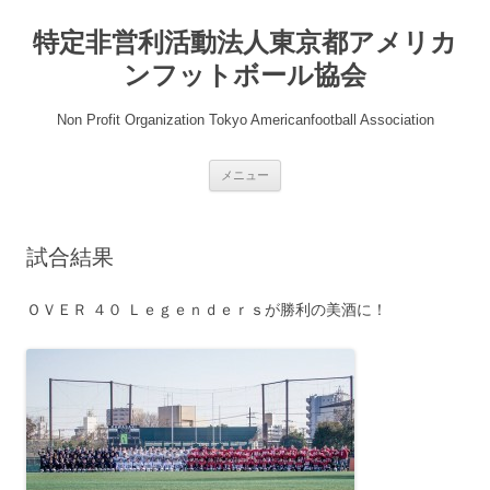
コ
ン
特定非営利活動法人東京都アメリカ
テ
ン
ツ
ンフットボール協会
へ
ス
キ
Non Profit Organization Tokyo Americanfootball Association
ッ
プ
メニュー
試合結果
ＯＶＥＲ ４０ Ｌｅｇｅｎｄｅｒｓが勝利の美酒に！