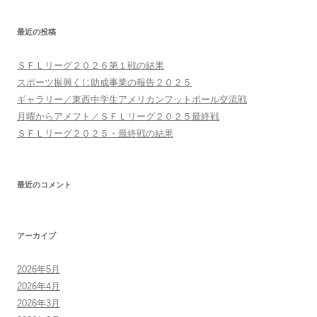
ゲ
ー
最近の投稿
シ
ョ
ＳＦＬリーグ２０２６第１戦の結果
ン
スポーツ振興くじ助成事業の報告２０２５
ギャラリー／東西中学生アメリカンフットボール交流戦
月曜からアメフト／ＳＦＬリーグ２０２５最終戦
ＳＦＬリーグ２０２５・最終戦の結果
最近のコメント
アーカイブ
2026年5月
2026年4月
2026年3月