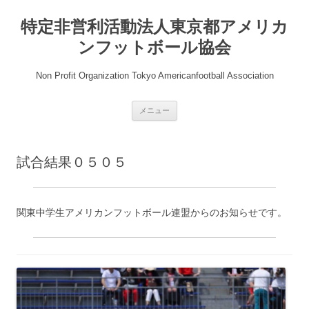
コ
ン
特定非営利活動法人東京都アメリカ
テ
ン
ツ
ンフットボール協会
へ
ス
キ
Non Profit Organization Tokyo Americanfootball Association
ッ
プ
メニュー
試合結果０５０５
関東中学生アメリカンフットボール連盟からのお知らせです。