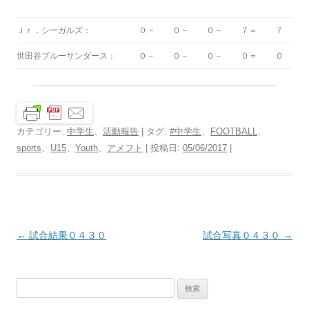
Ｊｒ．シーガルズ：
０－
０－
０－
７＝
７
世田谷ブルーサンダース：
０－
０－
０－
０＝
０
カテゴリー:
中学生
、
活動報告
| タグ:
#中学生
、
FOOTBALL
、
sports
、
U15
、
Youth
、
アメフト
| 投稿日:
05/06/2017
|
投
←
試合結果０４３０
試合写真０４３０
→
稿
ナ
検
ビ
索: