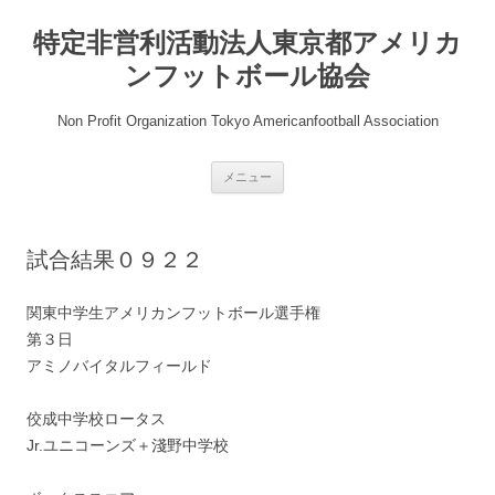
コ
ン
特定非営利活動法人東京都アメリカ
テ
ン
ツ
ンフットボール協会
へ
ス
キ
Non Profit Organization Tokyo Americanfootball Association
ッ
プ
メニュー
試合結果０９２２
関東中学生アメリカンフットボール選手権
第３日
アミノバイタルフィールド
佼成中学校ロータス
Jr.ユニコーンズ＋淺野中学校