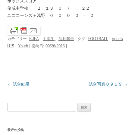
ボックススコア
佼成中学校 ２ １３ ０ ７ = ２２
ユニコーンズ＋浅野 ０ ０ ０ ０ = ０
カテゴリー:
KJFA
、
中学生
、
活動報告
| タグ:
FOOTBALL
、
sports
、
U15
、
Youth
| 投稿日:
09/26/2016
|
投
←
試合結果
試合写真０９１９
→
稿
ナ
検
ビ
索:
ゲ
ー
最近の投稿
シ