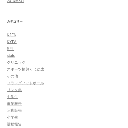
2013年8月
カテゴリー
KJFA
KYFA
SFL
stats
クリニック
スポーツ振興くじ助成
その他
フラッグフットボール
リンク集
中学生
事業報告
写真版売
小学生
活動報告