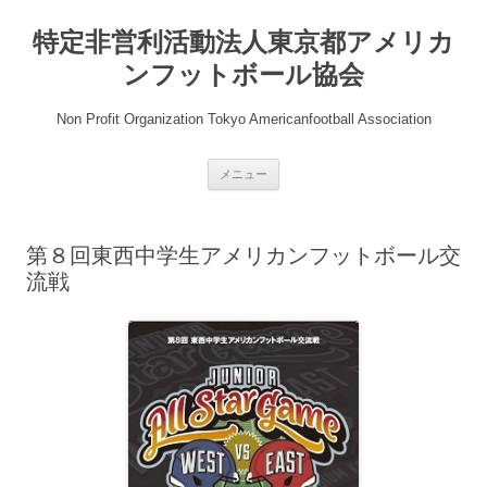
コ
ン
特定非営利活動法人東京都アメリカ
テ
ン
ツ
ンフットボール協会
へ
ス
キ
Non Profit Organization Tokyo Americanfootball Association
ッ
プ
メニュー
第８回東西中学生アメリカンフットボール交
流戦