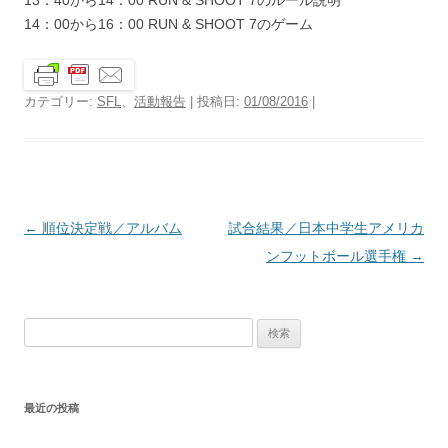
13：40から14：00 RUN & SHOOT 7のルール説明
14：00から16：00 RUN & SHOOT 7のゲーム
カテゴリー:
SFL
、
活動報告
| 投稿日:
01/08/2016
|
投
←
順位決定戦／アルバム
試合結果／日本中学生アメリカ
稿
ンフットボール選手権
→
ナ
ビ
検
ゲ
索:
ー
シ
最近の投稿
ョ