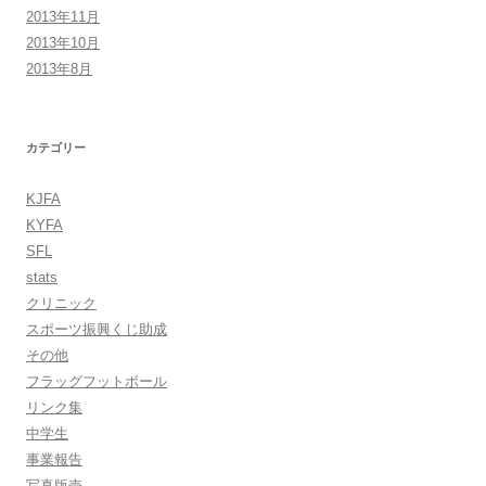
2013年11月
2013年10月
2013年8月
カテゴリー
KJFA
KYFA
SFL
stats
クリニック
スポーツ振興くじ助成
その他
フラッグフットボール
リンク集
中学生
事業報告
写真版売