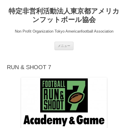
コ
ン
特定非営利活動法人東京都アメリカ
テ
ン
ツ
ンフットボール協会
へ
ス
キ
Non Profit Organization Tokyo Americanfootball Association
ッ
プ
メニュー
RUN & SHOOT 7