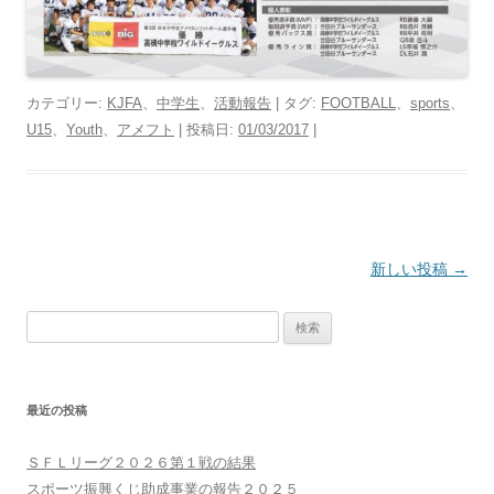
カテゴリー:
KJFA
、
中学生
、
活動報告
| タグ:
FOOTBALL
、
sports
、
U15
、
Youth
、
アメフト
| 投稿日:
01/03/2017
|
投
新しい投稿
→
稿
検
ナ
索:
ビ
ゲ
最近の投稿
ー
シ
ＳＦＬリーグ２０２６第１戦の結果
ョ
スポーツ振興くじ助成事業の報告２０２５