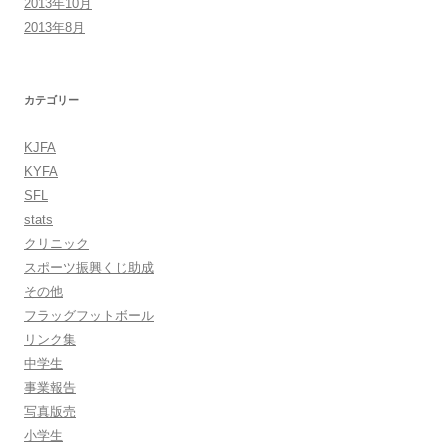
2013年10月
2013年8月
カテゴリー
KJFA
KYFA
SFL
stats
クリニック
スポーツ振興くじ助成
その他
フラッグフットボール
リンク集
中学生
事業報告
写真版売
小学生