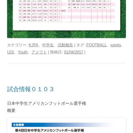
カテゴリー:
KJFA
、
中学生
、
活動報告
| タグ:
FOOTBALL
、
sports
、
U15
、
Youth
、
アメフト
| 投稿日:
01/04/2017
|
試合情報０１０３
日本中学生アメリカンフットボール選手権
概要