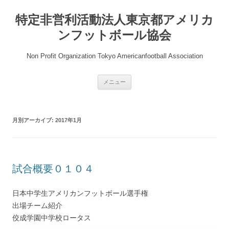
コ
ン
特定非営利活動法人東京都アメリカ
テ
ン
ツ
ンフットボール協会
へ
ス
キ
Non Profit Organization Tokyo Americanfootball Association
ッ
プ
メニュー
月別アーカイブ:
2017年1月
試合概要０１０４
日本中学生アメリカンフットボール選手権
出場チーム紹介
佼成学園中学校ロータス